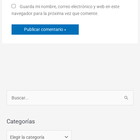
Guarda mi nombre, correo electrónico y web en este
navegador para la próxima vez que comente.
C
B
a
u
t
s
e
Categorías
c
g
a
o