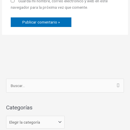
Guarda mi nombre, correo electrónico y web en este
navegador para la próxima vez que comente.
C
B
a
u
t
s
e
Categorías
c
g
a
o
r
r