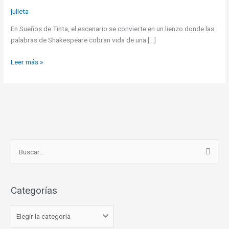
julieta
En Sueños de Tinta, el escenario se convierte en un lienzo donde las
palabras de Shakespeare cobran vida de una […]
Leer más »
C
B
a
u
t
s
e
Categorías
c
g
a
o
r
r