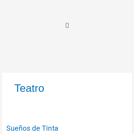
Ir
al
contenido
Teatro
Sueños
de
Sueños de Tinta
Tinta