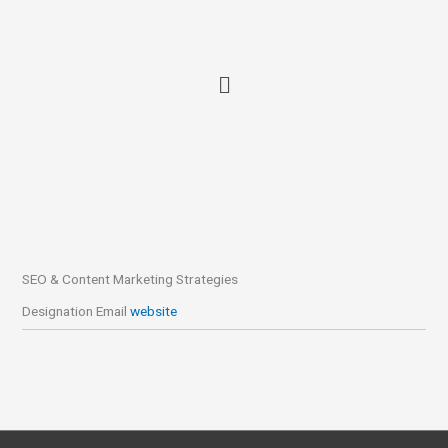
Ir
al
contenido
SEO & Content Marketing Strategies
Designation
Email
website