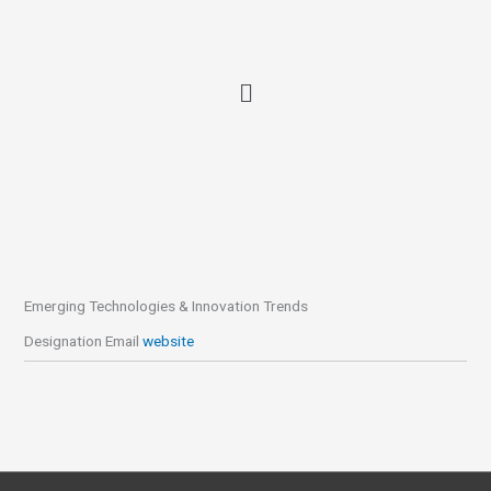
Ir
al
contenido
Emerging Technologies & Innovation Trends
Designation
Email
website